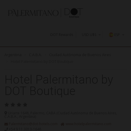
DOT Rewards
USD U$S
ESP
U$S
Argentina
C.A.B.A.
Ciudad Autónoma de Buenos Aires
AR$
Hotel Palermitano by DOT Boutique
Hotel Palermitano by
DOT Boutique
Uriarte 1648, Palermo, CABA (Ciudad Autónoma de Buenos Aires,
C.A.B.A., Argentina)
Palermitano@dot-hotels.com
www.hotelpalermitano.com
+54 9 11 3013-1648