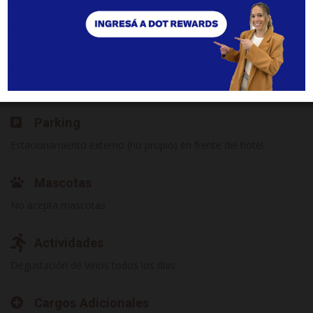
necesario
Internet
Wi Fi Gratis
Parking
Estacionamiento externo (no propio) en frente del hotel
Mascotas
No acepta mascotas
Actividades
Degustación de Vinos todos los dias
Cargos Adicionales