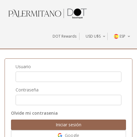
DOT Rewards
USD U$S
ESP
U$S
AR$
Usuario
Contraseña
Olvide mi contrasenia
Google